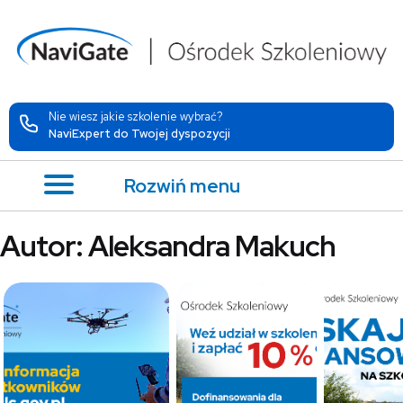
Nie wiesz jakie szkolenie wybrać?
NaviExpert do Twojej dyspozycji
Rozwiń menu
Autor:
Aleksandra Makuch