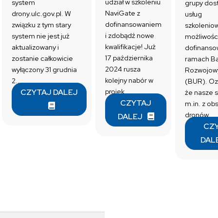
udział w szkoleniu
system
grupy do
NaviGate z
drony.ulc.gov.pl. W
usług
dofinansowaniem
związku z tym stary
szkolenio
i zdobądź nowe
system nie jest już
możliwośc
kwalifikacje! Już
aktualizowany i
dofinanso
17 października
zostanie całkowicie
ramach Ba
2024 rusza
wyłączony 31 grudnia
Rozwojow
kolejny nabór w
2...
(BUR). Oz
projek...
CZYTAJ DALEJ
że nasze s
CZYTAJ
m.in. z obs
dronów...
DALEJ
CZ
DAL
Szukaj: