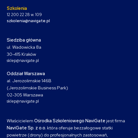
Szkolenia
12 200 22 28 w. 109
szkolenia@navigate.pl
Siedziba główna
ul. Wadowicka 8a
30-415 Kraków
sklep@navigate.pl
Oddział Warszawa
al. Jerozolimskie 146B
(Jerozolimskie Business Park)
02-305 Warszawa
sklep@navigate.pl
Właścicielem
Ośrodka Szkoleniowego NaviGate
jest firma
NaviGate Sp. z o.o.
która oferuje bezzałogowe statki
powietrze (drony) do profesjonalnych zastosowań,