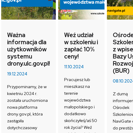
Ważna
Weź udział
Ośrod
informacja dla
w szkoleniu i
Szkole
użytkowników
zapłać 10%
z wpis
systemu
ceny!
Bazy U
drony.ulc.gov.pl!
Rozwo
11.10.2024
(BUR)
19.12.2024
Pracujesz lub
08.10.202
mieszkasz na
Przypominamy, że w
terenie
kwietniu 2024 r.
Z dumą
województwa
została uruchomiona
informuje
małopolskiego i
nowa platforma
Ośrodek
dodatkowo
drony.gov.pl, która
Szkolenio
skończyłeś/aś 50
zastąpiła
NaviGate 
rok życia? Weź
dotychczasowy
do prestiż