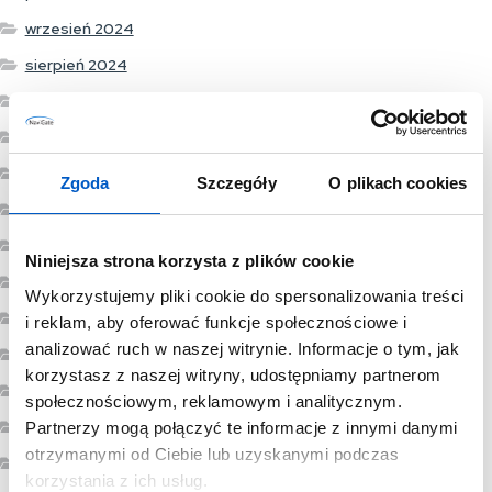
wrzesień 2024
sierpień 2024
czerwiec 2024
maj 2024
marzec 2024
Zgoda
Szczegóły
O plikach cookies
luty 2024
grudzień 2023
Niniejsza strona korzysta z plików cookie
listopad 2023
Wykorzystujemy pliki cookie do spersonalizowania treści
wrzesień 2023
i reklam, aby oferować funkcje społecznościowe i
analizować ruch w naszej witrynie. Informacje o tym, jak
sierpień 2023
korzystasz z naszej witryny, udostępniamy partnerom
lipiec 2023
społecznościowym, reklamowym i analitycznym.
czerwiec 2023
Partnerzy mogą połączyć te informacje z innymi danymi
otrzymanymi od Ciebie lub uzyskanymi podczas
maj 2023
korzystania z ich usług.