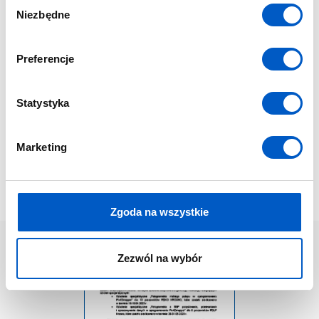
W
Niezbędne
y
b
ó
Preferencje
r
z
g
Statystyka
o
d
Marketing
y
Regionalna Dyrekcja Lasów
Państwowych w Radomiu
Zgoda na wszystkie
Zezwól na wybór