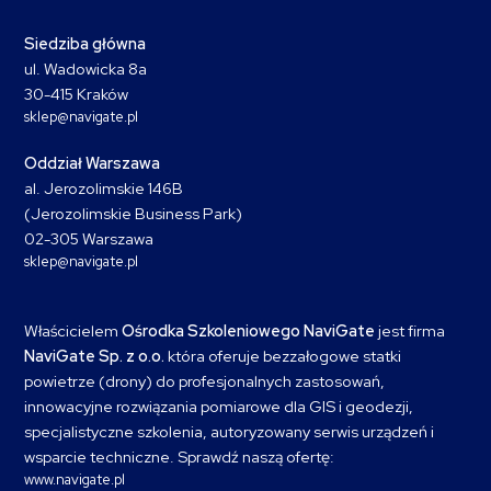
Siedziba główna
ul. Wadowicka 8a
30-415 Kraków
sklep@navigate.pl
Oddział Warszawa
al. Jerozolimskie 146B
(Jerozolimskie Business Park)
02-305 Warszawa
sklep@navigate.pl
Właścicielem
Ośrodka Szkoleniowego NaviGate
jest firma
NaviGate Sp. z o.o.
która oferuje bezzałogowe statki
powietrze (drony) do profesjonalnych zastosowań,
innowacyjne rozwiązania pomiarowe dla GIS i geodezji,
specjalistyczne szkolenia, autoryzowany serwis urządzeń i
wsparcie techniczne. Sprawdź naszą ofertę:
www.navigate.pl