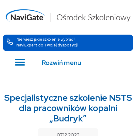
Nie wiesz jakie szkolenie wybrać?
NaviExpert do Twojej dyspozycji
Rozwiń menu
Specjalistyczne szkolenie NSTS
dla pracowników kopalni
„Budryk”
07.12.2023