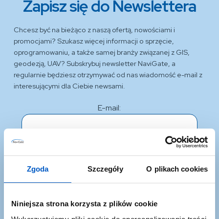
Zapisz się do Newslettera
Chcesz być na bieżąco z naszą ofertą, nowościami i
promocjami? Szukasz więcej informacji o sprzęcie,
oprogramowaniu, a także samej branży związanej z GIS,
geodezją, UAV? Subskrybuj newsletter NaviGate, a
regularnie będziesz otrzymywać od nas wiadomość e-mail z
interesującymi dla Ciebie newsami.
E-mail:
Zgoda
Szczegóły
O plikach cookies
*Oświadczam, że zapoznałem się z treścią i akceptuję zapisy
Regulaminu.
Niniejsza strona korzysta z plików cookie
*Wyrażam zgodę na otrzymywanie na podany w formularzu adres poczty