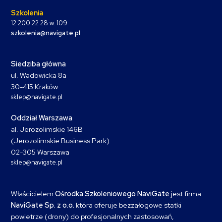
Szkolenia
12 200 22 28 w. 109
szkolenia@navigate.pl
Siedziba główna
ul. Wadowicka 8a
30-415 Kraków
sklep@navigate.pl
Oddział Warszawa
al. Jerozolimskie 146B
(Jerozolimskie Business Park)
02-305 Warszawa
sklep@navigate.pl
Właścicielem
Ośrodka Szkoleniowego NaviGate
jest firma
NaviGate Sp. z o.o.
która oferuje bezzałogowe statki
powietrze (drony) do profesjonalnych zastosowań,