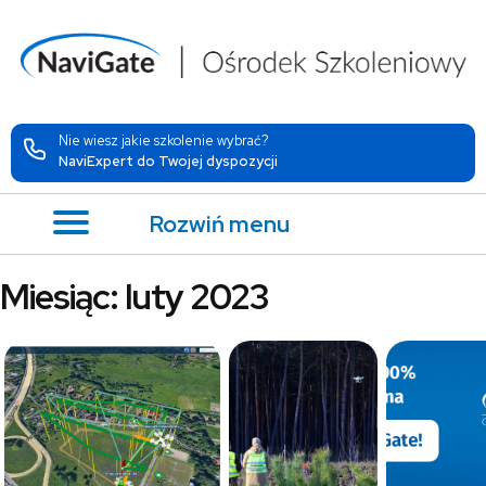
Nie wiesz jakie szkolenie wybrać?
NaviExpert do Twojej dyspozycji
Rozwiń menu
Miesiąc:
luty 2023