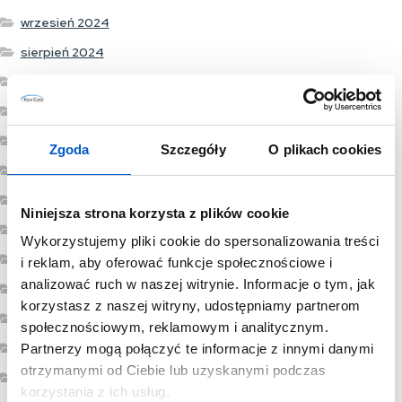
wrzesień 2024
sierpień 2024
czerwiec 2024
maj 2024
marzec 2024
Zgoda
Szczegóły
O plikach cookies
luty 2024
grudzień 2023
Niniejsza strona korzysta z plików cookie
listopad 2023
Wykorzystujemy pliki cookie do spersonalizowania treści
wrzesień 2023
i reklam, aby oferować funkcje społecznościowe i
analizować ruch w naszej witrynie. Informacje o tym, jak
sierpień 2023
korzystasz z naszej witryny, udostępniamy partnerom
lipiec 2023
społecznościowym, reklamowym i analitycznym.
czerwiec 2023
Partnerzy mogą połączyć te informacje z innymi danymi
otrzymanymi od Ciebie lub uzyskanymi podczas
maj 2023
korzystania z ich usług.