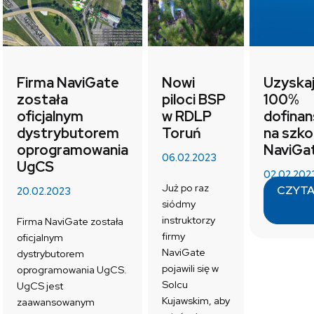
Firma NaviGate
Nowi
Uzyska
została
piloci BSP
100%
oficjalnym
w RDLP
dofina
dystrybutorem
Toruń
na szko
oprogramowania
NaviGa
06.02.2023
UgCS
02.02.202
Już po raz
CZYTA
20.02.2023
siódmy
instruktorzy
Firma NaviGate została
firmy
oficjalnym
NaviGate
dystrybutorem
pojawili się w
oprogramowania UgCS.
Solcu
UgCS jest
Kujawskim, aby
zaawansowanym