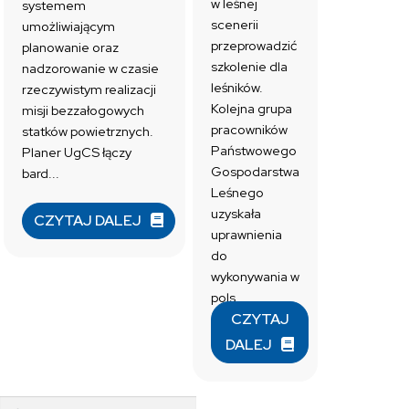
w leśnej
systemem
scenerii
umożliwiającym
przeprowadzić
planowanie oraz
szkolenie dla
nadzorowanie w czasie
leśników.
rzeczywistym realizacji
Kolejna grupa
misji bezzałogowych
pracowników
statków powietrznych.
Państwowego
Planer UgCS łączy
Gospodarstwa
bard...
Leśnego
uzyskała
CZYTAJ DALEJ
uprawnienia
do
wykonywania w
pols...
CZYTAJ
DALEJ
Szukaj: