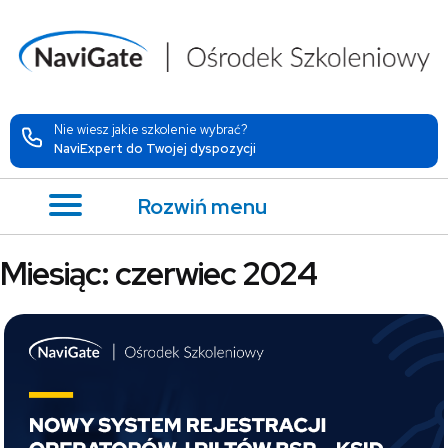
Nie wiesz jakie szkolenie wybrać?
NaviExpert do Twojej dyspozycji
Rozwiń menu
Miesiąc:
czerwiec 2024