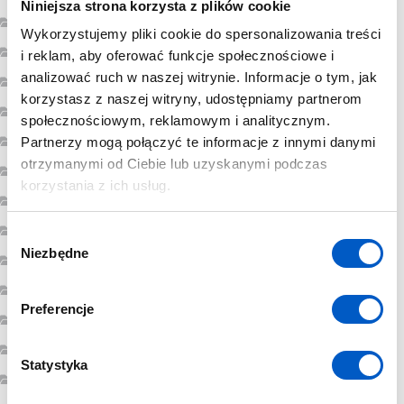
Niniejsza strona korzysta z plików cookie
luty 2023
Wykorzystujemy pliki cookie do spersonalizowania treści
styczeń 2023
i reklam, aby oferować funkcje społecznościowe i
analizować ruch w naszej witrynie. Informacje o tym, jak
grudzień 2022
korzystasz z naszej witryny, udostępniamy partnerom
listopad 2022
społecznościowym, reklamowym i analitycznym.
październik 2022
Partnerzy mogą połączyć te informacje z innymi danymi
otrzymanymi od Ciebie lub uzyskanymi podczas
sierpień 2022
korzystania z ich usług.
lipiec 2022
luty 2022
W
Niezbędne
y
styczeń 2022
b
grudzień 2021
ó
Preferencje
lipiec 2021
r
z
czerwiec 2021
g
Statystyka
maj 2021
o