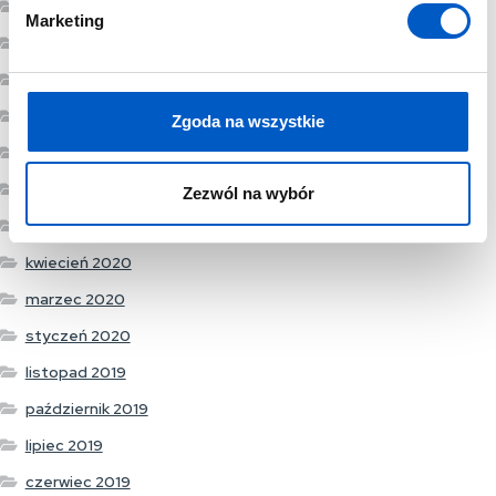
d
marzec 2021
Marketing
y
styczeń 2021
grudzień 2020
listopad 2020
Zgoda na wszystkie
wrzesień 2020
lipiec 2020
Zezwól na wybór
maj 2020
kwiecień 2020
marzec 2020
styczeń 2020
listopad 2019
październik 2019
lipiec 2019
czerwiec 2019