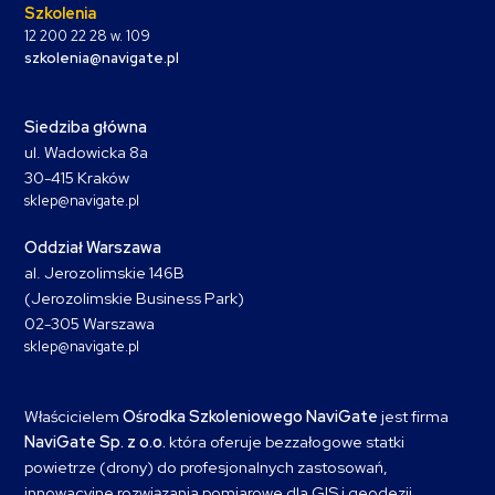
Szkolenia
12 200 22 28 w. 109
szkolenia@navigate.pl
Siedziba główna
ul. Wadowicka 8a
30-415 Kraków
sklep@navigate.pl
Oddział Warszawa
al. Jerozolimskie 146B
(Jerozolimskie Business Park)
02-305 Warszawa
sklep@navigate.pl
Właścicielem
Ośrodka Szkoleniowego NaviGate
jest firma
NaviGate Sp. z o.o.
która oferuje bezzałogowe statki
powietrze (drony) do profesjonalnych zastosowań,
innowacyjne rozwiązania pomiarowe dla GIS i geodezji,