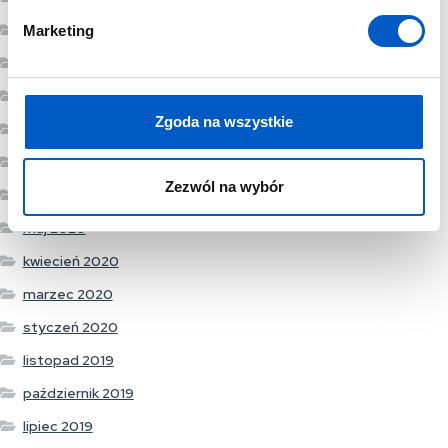
d
marzec 2021
Marketing
y
styczeń 2021
grudzień 2020
Zgoda na wszystkie
listopad 2020
wrzesień 2020
Zezwól na wybór
lipiec 2020
maj 2020
kwiecień 2020
marzec 2020
styczeń 2020
listopad 2019
październik 2019
lipiec 2019