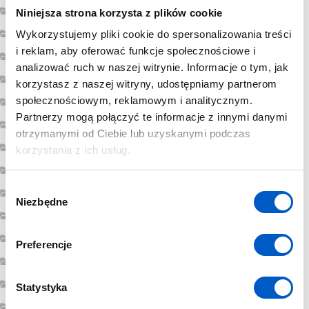
marzec 2023
Niniejsza strona korzysta z plików cookie
luty 2023
Wykorzystujemy pliki cookie do spersonalizowania treści
i reklam, aby oferować funkcje społecznościowe i
styczeń 2023
analizować ruch w naszej witrynie. Informacje o tym, jak
grudzień 2022
korzystasz z naszej witryny, udostępniamy partnerom
społecznościowym, reklamowym i analitycznym.
listopad 2022
Partnerzy mogą połączyć te informacje z innymi danymi
październik 2022
otrzymanymi od Ciebie lub uzyskanymi podczas
sierpień 2022
korzystania z ich usług.
lipiec 2022
W
luty 2022
Niezbędne
y
styczeń 2022
b
ó
grudzień 2021
Preferencje
r
lipiec 2021
z
czerwiec 2021
g
Statystyka
o
maj 2021