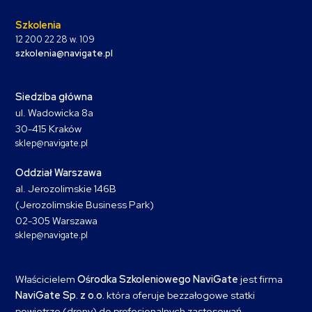
Szkolenia
12 200 22 28 w. 109
szkolenia@navigate.pl
Siedziba główna
ul. Wadowicka 8a
30-415 Kraków
sklep@navigate.pl
Oddział Warszawa
al. Jerozolimskie 146B
(Jerozolimskie Business Park)
02-305 Warszawa
sklep@navigate.pl
Właścicielem
Ośrodka Szkoleniowego NaviGate
jest firma
NaviGate Sp. z o.o.
która oferuje bezzałogowe statki
powietrze (drony) do profesjonalnych zastosowań,