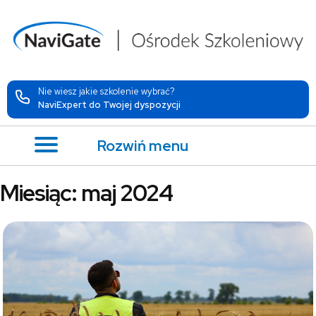
Nie wiesz jakie szkolenie wybrać?
NaviExpert do Twojej dyspozycji
Rozwiń menu
Miesiąc:
maj 2024