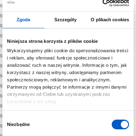
grudzień 2023
listopad 2023
Zgoda
Szczegóły
O plikach cookies
wrzesień 2023
sierpień 2023
Niniejsza strona korzysta z plików cookie
lipiec 2023
Wykorzystujemy pliki cookie do spersonalizowania treści
czerwiec 2023
i reklam, aby oferować funkcje społecznościowe i
analizować ruch w naszej witrynie. Informacje o tym, jak
maj 2023
korzystasz z naszej witryny, udostępniamy partnerom
marzec 2023
społecznościowym, reklamowym i analitycznym.
luty 2023
Partnerzy mogą połączyć te informacje z innymi danymi
otrzymanymi od Ciebie lub uzyskanymi podczas
styczeń 2023
korzystania z ich usług.
grudzień 2022
listopad 2022
W
Niezbędne
y
październik 2022
b
sierpień 2022