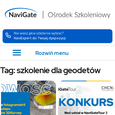
Nie wiesz jakie szkolenie wybrać?
NaviExpert do Twojej dyspozycji
Rozwiń menu
Tag:
szkolenie dla geodetów