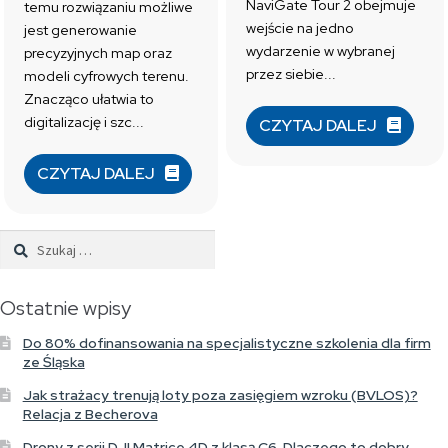
NaviGate Tour 2 obejmuje
temu rozwiązaniu możliwe
wejście na jedno
jest generowanie
wydarzenie w wybranej
precyzyjnych map oraz
przez siebie...
modeli cyfrowych terenu.
Znacząco ułatwia to
digitalizację i szc...
CZYTAJ DALEJ
CZYTAJ DALEJ
Szukaj:
Ostatnie wpisy
Do 80% dofinansowania na specjalistyczne szkolenia dla firm
ze Śląska
Jak strażacy trenują loty poza zasięgiem wzroku (BVLOS)?
Relacja z Becherova
Drony z serii DJI Matrice 4D z klasą C6. Dlaczego to dobry