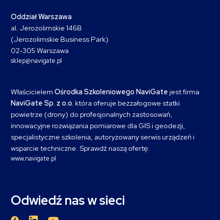
Oddział Warszawa
al. Jerozolimskie 146B
(Jerozolimskie Business Park)
02-305 Warszawa
sklep@navigate.pl
Właścicielem
Ośrodka Szkoleniowego NaviGate
jest firma
NaviGate Sp. z o.o.
która oferuje bezzałogowe statki
powietrze (drony) do profesjonalnych zastosowań,
innowacyjne rozwiązania pomiarowe dla GIS i geodezji,
specjalistyczne szkolenia, autoryzowany serwis urządzeń i
wsparcie techniczne. Sprawdź naszą ofertę:
www.navigate.pl
Odwiedź nas w sieci