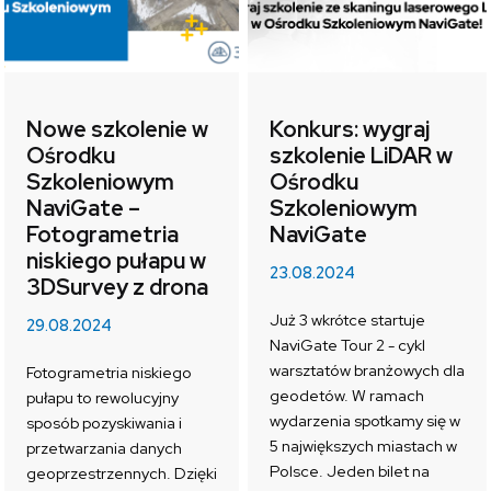
Nowe szkolenie w
Konkurs: wygraj
Ośrodku
szkolenie LiDAR w
Szkoleniowym
Ośrodku
NaviGate –
Szkoleniowym
Fotogrametria
NaviGate
niskiego pułapu w
23.08.2024
3DSurvey z drona
Już 3 wkrótce startuje
29.08.2024
NaviGate Tour 2 - cykl
warsztatów branżowych dla
Fotogrametria niskiego
geodetów. W ramach
pułapu to rewolucyjny
wydarzenia spotkamy się w
sposób pozyskiwania i
5 największych miastach w
przetwarzania danych
Polsce. Jeden bilet na
geoprzestrzennych. Dzięki