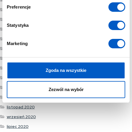
ó
Preferencje
lipiec 2022
r
z
luty 2022
g
Statystyka
styczeń 2022
o
grudzień 2021
d
Marketing
y
lipiec 2021
czerwiec 2021
maj 2021
Zgoda na wszystkie
marzec 2021
styczeń 2021
Zezwól na wybór
grudzień 2020
listopad 2020
wrzesień 2020
lipiec 2020