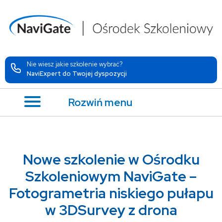
Nie wiesz jakie szkolenie wybrać?
NaviExpert do Twojej dyspozycji
Rozwiń menu
Nowe szkolenie w Ośrodku
Szkoleniowym NaviGate –
Fotogrametria niskiego pułapu
w 3DSurvey z drona