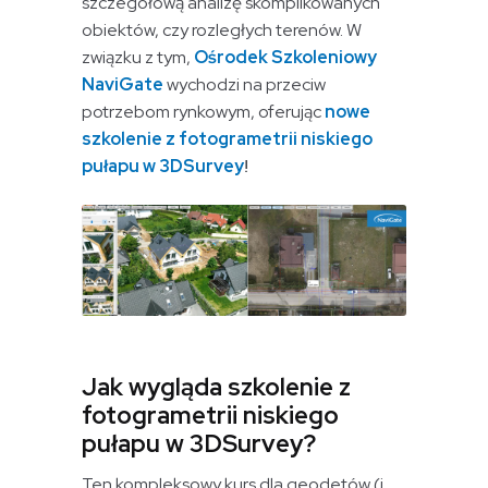
szczegółową analizę skomplikowanych
obiektów, czy rozległych terenów. W
związku z tym,
Ośrodek Szkoleniowy
NaviGate
wychodzi na przeciw
potrzebom rynkowym, oferując
nowe
szkolenie z fotogrametrii niskiego
pułapu w 3DSurvey
!
Jak wygląda szkolenie z
fotogrametrii niskiego
pułapu w 3DSurvey?
Ten kompleksowy kurs dla geodetów (i