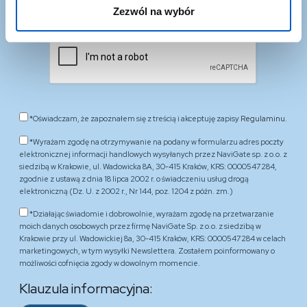
Zezwól na wybór
*Oświadczam, że zapoznałem się z treścią i akceptuję zapisy
Regulaminu.
*Wyrażam zgodę na otrzymywanie na podany w formularzu adres poczty
elektronicznej informacji handlowych wysyłanych przez NaviGate sp. z o.o. z
siedzibą w Krakowie, ul. Wadowicka 8A, 30-415 Kraków, KRS: 0000547284,
zgodnie z ustawą z dnia 18 lipca 2002 r. o świadczeniu usług drogą
elektroniczną (Dz. U. z 2002 r., Nr 144, poz. 1204 z późn. zm.)
*Działając świadomie i dobrowolnie, wyrażam zgodę na przetwarzanie
moich danych osobowych przez firmę NaviGate Sp. z o.o. z siedzibą w
Krakowie przy ul. Wadowickiej 8a, 30-415 Kraków, KRS: 0000547284 w celach
marketingowych, w tym wysyłki Newslettera. Zostałem poinformowany o
możliwości cofnięcia zgody w dowolnym momencie.
Klauzula informacyjna: