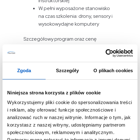
instruktorskiej
W pełni wyposażone stanowisko
na czas szkolenia: drony, sensory i
wysokowydajne komputery
Szczegółowy program oraz cenę
szkolenia z fotogrametrii niskiego pułapu
w 3DSurvey znajdziesz na stronie
internetowej Ośrodka Szkoleniowego
NaviGate. W swojej
ofercie
posiadamy
Zgoda
Szczegóły
O plikach cookies
również szkolenie z fotogrametrii niskiego
pułapu w
Pix4Dmapper
.
Niniejsza strona korzysta z plików cookie
W razie pytań, s
kontaktuj się z naszymi
Wykorzystujemy pliki cookie do spersonalizowania treści
Specjalistami
:
i reklam, aby oferować funkcje społecznościowe i
analizować ruch w naszej witrynie. Informacje o tym, jak
szkolenia@navigate.pl
korzystasz z naszej witryny, udostępniamy partnerom
społecznościowym, reklamowym i analitycznym.
+48 511-522-639
Partnerzy mogą połączyć te informacje z innymi danymi