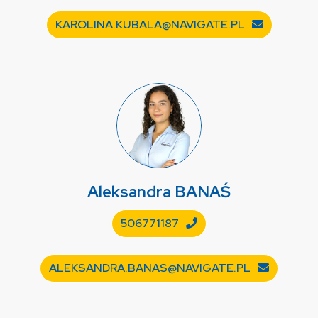
KAROLINA.KUBALA@NAVIGATE.PL
Aleksandra
BANAŚ
506771187
ALEKSANDRA.BANAS@NAVIGATE.PL