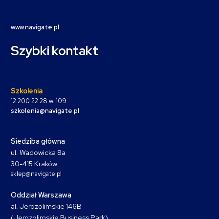
www.navigate.pl
Szybki kontakt
Szkolenia
12 200 22 28 w. 109
szkolenia@navigate.pl
Siedziba główna
ul. Wadowicka 8a
30-415 Kraków
sklep@navigate.pl
Oddział Warszawa
al. Jerozolimskie 146B
(Jerozolimskie Business Park)