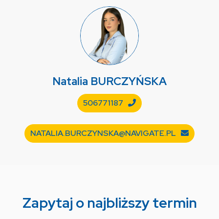
Natalia
BURCZYŃSKA
506771187
NATALIA.BURCZYNSKA@NAVIGATE.PL
Zapytaj o najbliższy termin