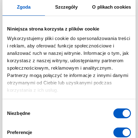
GRZEGORZ.DURLO@NAVIGATE.PL
Zgoda
Szczegóły
O plikach cookies
Niniejsza strona korzysta z plików cookie
Wykorzystujemy pliki cookie do spersonalizowania treści
i reklam, aby oferować funkcje społecznościowe i
analizować ruch w naszej witrynie. Informacje o tym, jak
korzystasz z naszej witryny, udostępniamy partnerom
społecznościowym, reklamowym i analitycznym.
Kamil
TOMIAK
Partnerzy mogą połączyć te informacje z innymi danymi
otrzymanymi od Ciebie lub uzyskanymi podczas
511529252
korzystania z ich usług.
KAMIL.TOMIAK@NAVIGATE.PL
W
Niezbędne
y
b
ó
Preferencje
r