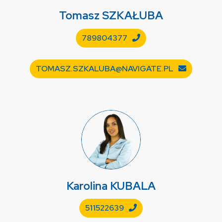
Tomasz
SZKAŁUBA
789804377
TOMASZ.SZKALUBA@NAVIGATE.PL
Karolina
KUBALA
511522639