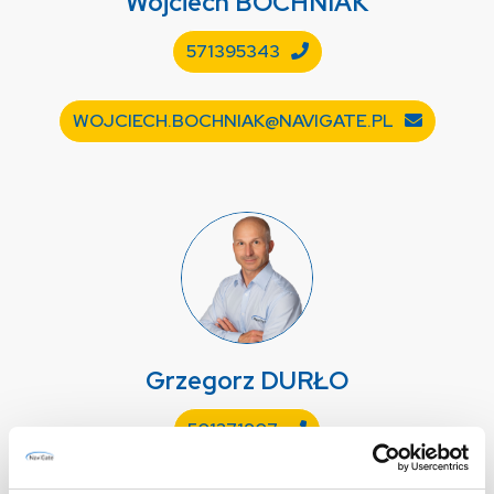
Wojciech
BOCHNIAK
571395343
WOJCIECH.BOCHNIAK@NAVIGATE.PL
Grzegorz
DURŁO
501271907