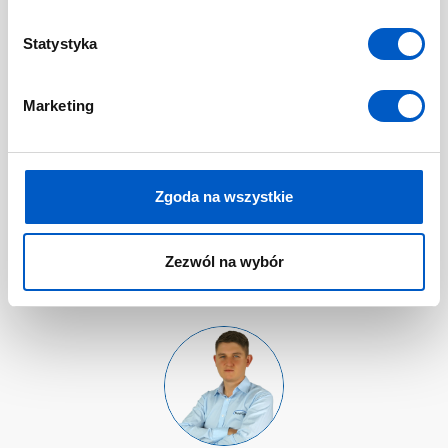
z
g
Statystyka
o
d
Marketing
y
Piotr
ROZENBAJGIER
501049961
Zgoda na wszystkie
PIOTR.ROZENBAJGIER@NAVIGATE.PL
Zezwól na wybór