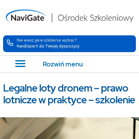
Nie wiesz jakie szkolenie wybrać?
NaviExpert do Twojej dyspozycji
Rozwiń menu
Legalne loty dronem – prawo
lotnicze w praktyce – szkolenie