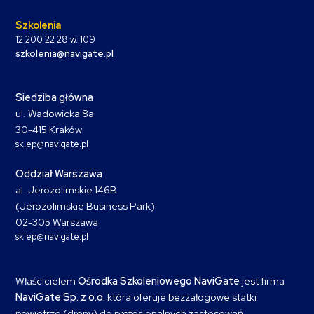
Szkolenia
12 200 22 28 w. 109
szkolenia@navigate.pl
Siedziba główna
ul. Wadowicka 8a
30-415 Kraków
sklep@navigate.pl
Oddział Warszawa
al. Jerozolimskie 146B
(Jerozolimskie Business Park)
02-305 Warszawa
sklep@navigate.pl
Właścicielem
Ośrodka Szkoleniowego NaviGate
jest firma
NaviGate Sp. z o.o.
która oferuje bezzałogowe statki
powietrze (drony) do profesjonalnych zastosowań,