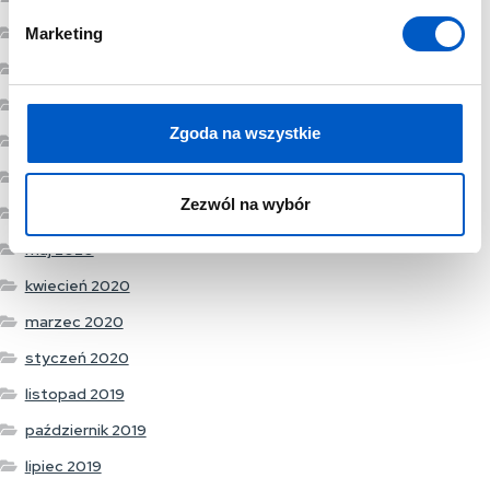
d
marzec 2021
Marketing
y
styczeń 2021
grudzień 2020
Zgoda na wszystkie
listopad 2020
wrzesień 2020
Zezwól na wybór
lipiec 2020
maj 2020
kwiecień 2020
marzec 2020
styczeń 2020
listopad 2019
październik 2019
lipiec 2019