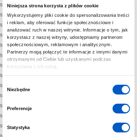
marzec 2023
Niniejsza strona korzysta z plików cookie
luty 2023
Wykorzystujemy pliki cookie do spersonalizowania treści
i reklam, aby oferować funkcje społecznościowe i
styczeń 2023
analizować ruch w naszej witrynie. Informacje o tym, jak
grudzień 2022
korzystasz z naszej witryny, udostępniamy partnerom
społecznościowym, reklamowym i analitycznym.
listopad 2022
Partnerzy mogą połączyć te informacje z innymi danymi
październik 2022
otrzymanymi od Ciebie lub uzyskanymi podczas
sierpień 2022
korzystania z ich usług.
lipiec 2022
W
luty 2022
Niezbędne
y
styczeń 2022
b
ó
grudzień 2021
Preferencje
r
lipiec 2021
z
czerwiec 2021
g
Statystyka
o
maj 2021