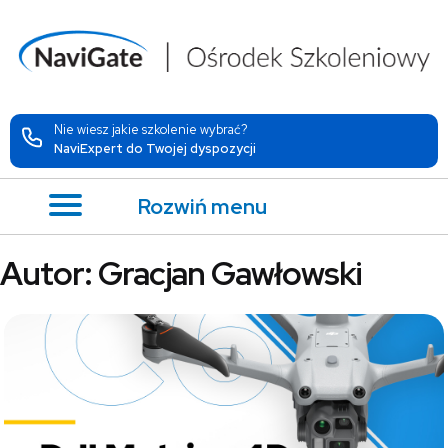
Nie wiesz jakie szkolenie wybrać?
NaviExpert do Twojej dyspozycji
Rozwiń menu
Autor:
Gracjan Gawłowski