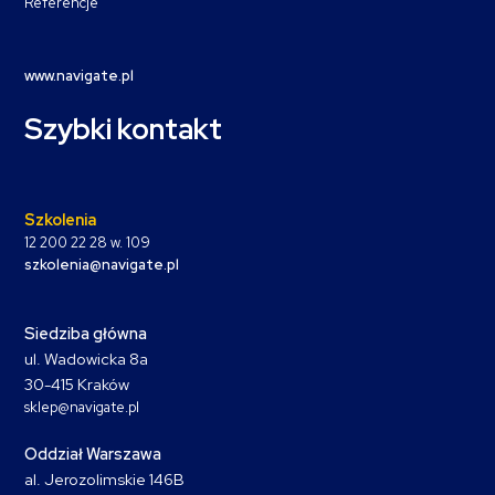
Referencje
www.navigate.pl
Szybki kontakt
Szkolenia
12 200 22 28 w. 109
szkolenia@navigate.pl
Siedziba główna
ul. Wadowicka 8a
30-415 Kraków
sklep@navigate.pl
Oddział Warszawa
al. Jerozolimskie 146B