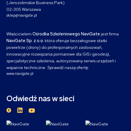
(Jerozolimskie Business Park)
02-305 Warszawa
sklep@navigate.pl
Właścicielem
Ośrodka Szkoleniowego NaviGate
jest firma
NaviGate Sp. z o.o.
która oferuje bezzałogowe statki
powietrze (drony) do profesjonalnych zastosowań,
innowacyjne rozwiązania pomiarowe dla GIS i geodezji,
specjalistyczne szkolenia, autoryzowany serwis urządzeń i
wsparcie techniczne. Sprawdź naszą ofertę:
www.navigate.pl
Odwiedź nas w sieci