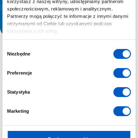
korzystasz z naszej witryny, udostępniamy partnerom
operacyjnych z wykorzystaniem BSP,
społecznościowym, reklamowym i analitycznym.
możliwość wdrożenia wypracowanych rozwiązań
Partnerzy mogą połączyć te informacje z innymi danymi
i procedur w macierzystej jednostce.
otrzymanymi od Ciebie lub uzyskanymi podczas
korzystania z ich usług.
W
Niezbędne
y
Co zawiera cena?
b
ó
Preferencje
r
W ramach szkolenia zapewniamy:
z
g
Statystyka
1. Szkolenie pilotażu drona (A2, STS)
o
d
szkolenie teoretyczne STS w formie
Marketing
y
stacjonarnej / on-line / e-learningu
szkolenie praktyczne STS w formie
indywidualnej