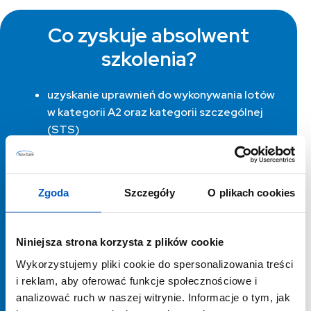
Co zyskuje absolwent
szkolenia?
uzyskanie uprawnień do wykonywania lotów
w kategorii A2 oraz kategorii szczególnej
(STS)
przygotowanie do operacyjnego wykorzystania
BSP w działaniach ochrony ludności,
umiejętność planowania i realizacji misji BSP w
Zgoda
Szczegóły
O plikach cookies
warunkach działań OSP, PSP, zarządzania
kryzysowego,
zdolność analizy danych pozyskiwanych z BSP
Niniejsza strona korzysta z plików cookie
na potrzeby rozpoznania i dowodzenia,
Wykorzystujemy pliki cookie do spersonalizowania treści
doświadczenie w realizacji lotów dziennych i
i reklam, aby oferować funkcje społecznościowe i
nocnych,
analizować ruch w naszej witrynie. Informacje o tym, jak
znajomość procedur współpracy zespołów