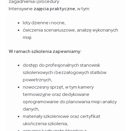
zagadnienia i procedury.
Intensywne
zajęcia praktyczne
, w tym:
loty dzienne i nocne,
ćwiczenia scenariuszowe, analizę wykonanych
misji.
W ramach szkolenia zapewniamy:
dostęp do profesjonalnych stanowisk
szkoleniowych i bezzałogowych statków
powietrznych,
nowoczesny sprzęt, w tym kamery
termowizyjne oraz dedykowane
oprogramowanie do planowania misji i analizy
danych,
materiały szkoleniowe oraz certyfikat
ukończenia szkolenia,
wsparcie kadry instruktorskiej z