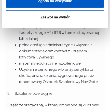
Zgoda na wszystkie
profesjonalne wsparcie doświadczonej kadry
instruktorskiej
szkolenie praktyczne prowadzone na
Zezwól na wybór
najnowszych dronach w klasie C5 i C6
organizacja praz przeprowadzenie egzaminu
teoretycznego A2 i STS w formie stacjonarnej
lub zdalnej
pełna obsługa administracyjne związana z
dokumentacją oraz kontakt z Urzędem
lotnictwa Cywilnego
materiały edukacyjne i szkoleniowe
Uzyskanie cenionego w branży certyfikatu
ukończenia szkolenia, sygnowanego przez
renomowany Ośrodek Szkoleniowy NaviGate
2. Szkolenie operacyjne
Część teoretyczną,
w której omówione są kluczowe