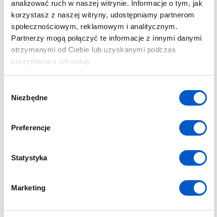
analizować ruch w naszej witrynie. Informacje o tym, jak
korzystasz z naszej witryny, udostępniamy partnerom
społecznościowym, reklamowym i analitycznym.
ŚREDNIO ZAAWANSOWANY
4200 ZŁ
3 DNI
Partnerzy mogą połączyć te informacje z innymi danymi
otrzymanymi od Ciebie lub uzyskanymi podczas
korzystania z ich usług.
W
Niezbędne
y
b
ó
Preferencje
r
z
g
Statystyka
o
d
Marketing
y
Fotogrametria niskiego pułapu w