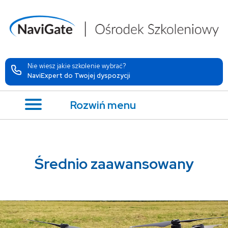
Nie wiesz jakie szkolenie wybrać?
NaviExpert do Twojej dyspozycji
Rozwiń menu
Średnio zaawansowany