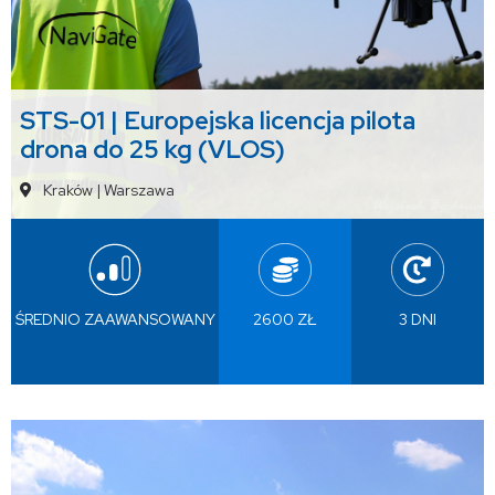
STS-01 | Europejska licencja pilota
drona do 25 kg (VLOS)
Kraków
|
Warszawa
ŚREDNIO ZAAWANSOWANY
2600 ZŁ
3 DNI