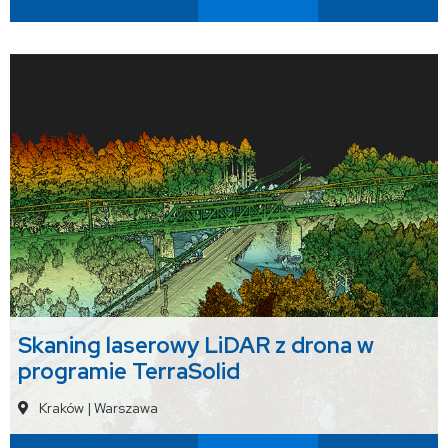
Skaning laserowy LiDAR z drona w
programie TerraSolid
Kraków
|
Warszawa