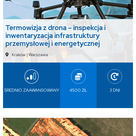
Termowizja z drona – inspekcja i
inwentaryzacja infrastruktury
przemysłowej i energetycznej
Kraków
|
Warszawa
ŚREDNIO ZAAWANSOWANY
4500 ZŁ
3 DNI