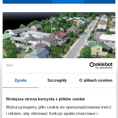
Zgoda
Szczegóły
O plikach cookies
Fotogrametria niskiego pułapu w
Pix4D – ortofotomapy i modelowanie
3D z drona
Niniejsza strona korzysta z plików cookie
Kraków
|
Warszawa
Wykorzystujemy pliki cookie do spersonalizowania treści
i reklam, aby oferować funkcje społecznościowe i