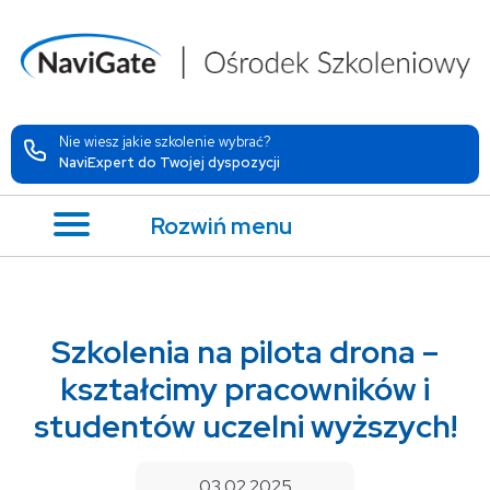
Nie wiesz jakie szkolenie wybrać?
NaviExpert do Twojej dyspozycji
Rozwiń menu
Szkolenia na pilota drona –
kształcimy pracowników i
studentów uczelni wyższych!
03.02.2025