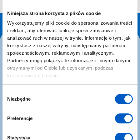
Niniejsza strona korzysta z plików cookie
Wykorzystujemy pliki cookie do spersonalizowania treści
i reklam, aby oferować funkcje społecznościowe i
analizować ruch w naszej witrynie. Informacje o tym, jak
korzystasz z naszej witryny, udostępniamy partnerom
Zapisz się do Newslettera
społecznościowym, reklamowym i analitycznym.
Partnerzy mogą połączyć te informacje z innymi danymi
Chcesz być na bieżąco z naszą ofertą, nowościami i
otrzymanymi od Ciebie lub uzyskanymi podczas
promocjami? Szukasz więcej informacji o sprzęcie,
korzystania z ich usług.
oprogramowaniu, a także samej branży związanej z GIS,
geodezją, UAV? Subskrybuj newsletter NaviGate, a
W
regularnie będziesz otrzymywać od nas wiadomość e-mail z
Niezbędne
y
interesującymi dla Ciebie newsami.
b
E-mail:
ó
Preferencje
r
z
g
Statystyka