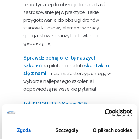
teoretycznej do obsługi drona, a także
zastosowanie jej w praktyce. Takie
przygotowanie do obsługi dronów
stanowi kluczowy element w pracy
specjalistów z branży budowlanej i
geodezyjnej.
Sprawdź pełną ofertę naszych
szkoleń
na pilota drona lub
skontaktuj
się z nami
– nasi Instruktorzy pomogą w
wyborze najlepszego szkolenia i
odpowiedzą na wszelkie pytania!
tel. 12 200-22-28 wew. 109
szkolenia@navigate.pl
Zgoda
Szczegóły
O plikach cookies