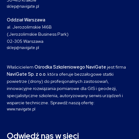
sklep@navigate.pl
Oddział Warszawa
al. Jerozolimskie 146B
(Jerozolimskie Business Park)
02-305 Warszawa
sklep@navigate.pl
Właścicielem
Ośrodka Szkoleniowego NaviGate
jest firma
NaviGate Sp. z o.o.
która oferuje bezzałogowe statki
powietrze (drony) do profesjonalnych zastosowań,
innowacyjne rozwiązania pomiarowe dla GIS i geodezji,
specjalistyczne szkolenia, autoryzowany serwis urządzeń i
wsparcie techniczne. Sprawdź naszą ofertę:
www.navigate.pl
Odwiedź nas w sieci