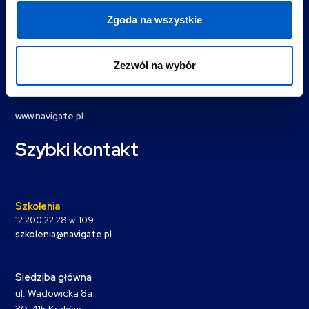
O nas
Zgoda na wszystkie
Ośrodek szkoleniowy
Certyfikaty
Instruktorzy
Zezwól na wybór
Referencje
www.navigate.pl
Szybki kontakt
Szkolenia
12 200 22 28 w. 109
szkolenia@navigate.pl
Siedziba główna
ul. Wadowicka 8a
30-415 Kraków