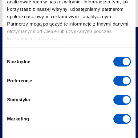
analizować ruch w naszej witrynie. Informacje o tym, jak
korzystasz z naszej witryny, udostępniamy partnerom
społecznościowym, reklamowym i analitycznym.
Partnerzy mogą połączyć te informacje z innymi danymi
otrzymanymi od Ciebie lub uzyskanymi podczas
korzystania z ich usług.
W
Przydatne informacje
Niezbędne
y
b
ó
Preferencje
r
Ośrodek Szkoleniowy NaviGate
z
Aktualności
g
Statystyka
Licencja pilota drona
o
Szkolenia specjalistyczne
Dofinansowanie
d
Marketing
Cennik Szkoleń
y
Kontakt