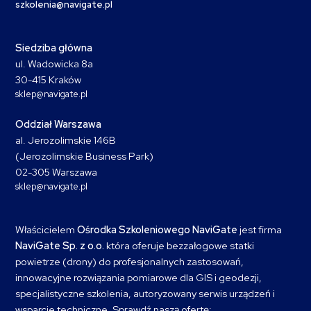
szkolenia@navigate.pl
Siedziba główna
ul. Wadowicka 8a
30-415 Kraków
sklep@navigate.pl
Oddział Warszawa
al. Jerozolimskie 146B
(Jerozolimskie Business Park)
02-305 Warszawa
sklep@navigate.pl
Właścicielem
Ośrodka Szkoleniowego NaviGate
jest firma
NaviGate Sp. z o.o.
która oferuje bezzałogowe statki
powietrze (drony) do profesjonalnych zastosowań,
innowacyjne rozwiązania pomiarowe dla GIS i geodezji,
specjalistyczne szkolenia, autoryzowany serwis urządzeń i
wsparcie techniczne. Sprawdź naszą ofertę: