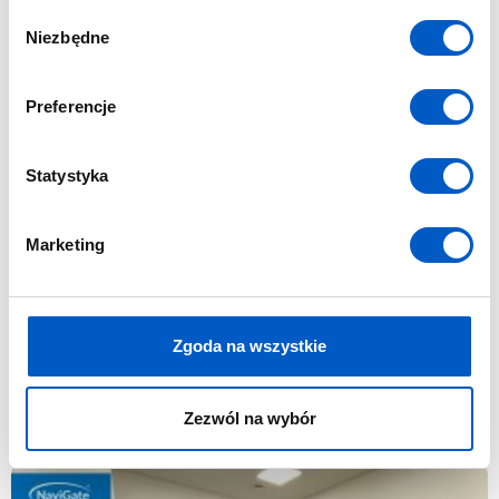
W
Niezbędne
y
b
ó
Preferencje
r
z
g
Statystyka
o
d
Marketing
y
Zgoda na wszystkie
Zezwól na wybór