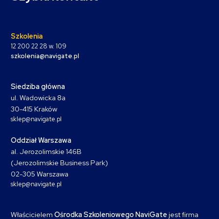
Szkolenia
12 200 22 28 w. 109
szkolenia@navigate.pl
Siedziba główna
ul. Wadowicka 8a
30-415 Kraków
sklep@navigate.pl
Oddział Warszawa
al. Jerozolimskie 146B
(Jerozolimskie Business Park)
02-305 Warszawa
sklep@navigate.pl
Właścicielem
Ośrodka Szkoleniowego NaviGate
jest firma