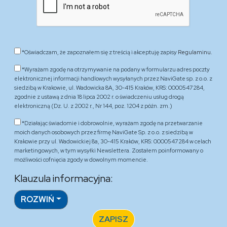
*Oświadczam, że zapoznałem się z treścią i akceptuję zapisy
Regulaminu.
*Wyrażam zgodę na otrzymywanie na podany w formularzu adres poczty
elektronicznej informacji handlowych wysyłanych przez NaviGate sp. z o.o. z
siedzibą w Krakowie, ul. Wadowicka 8A, 30-415 Kraków, KRS: 0000547284,
zgodnie z ustawą z dnia 18 lipca 2002 r. o świadczeniu usług drogą
elektroniczną (Dz. U. z 2002 r., Nr 144, poz. 1204 z późn. zm.)
*Działając świadomie i dobrowolnie, wyrażam zgodę na przetwarzanie
moich danych osobowych przez firmę NaviGate Sp. z o.o. z siedzibą w
Krakowie przy ul. Wadowickiej 8a, 30-415 Kraków, KRS: 0000547284 w celach
marketingowych, w tym wysyłki Newslettera. Zostałem poinformowany o
możliwości cofnięcia zgody w dowolnym momencie.
Klauzula informacyjna:
ROZWIŃ
ZAPISZ