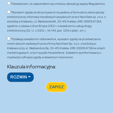
*Oświadczam, że zapoznałem się z treścią i akceptuję zapisy
Regulaminu.
*Wyrażam zgodę na otrzymywanie na podany w formularzu adres poczty
elektronicznej informacji handlowych wysyłanych przez NaviGate sp. z o.o. z
siedzibą w Krakowie, ul. Wadowicka 8A, 30-415 Kraków, KRS: 0000547284,
zgodnie z ustawą z dnia 18 lipca 2002 r. o świadczeniu usług drogą
elektroniczną (Dz. U. z 2002 r., Nr 144, poz. 1204 z późn. zm.)
*Działając świadomie i dobrowolnie, wyrażam zgodę na przetwarzanie
moich danych osobowych przez firmę NaviGate Sp. z o.o. z siedzibą w
Krakowie przy ul. Wadowickiej 8a, 30-415 Kraków, KRS: 0000547284 w celach
marketingowych, w tym wysyłki Newslettera. Zostałem poinformowany o
możliwości cofnięcia zgody w dowolnym momencie.
Klauzula informacyjna:
ROZWIŃ
ZAPISZ