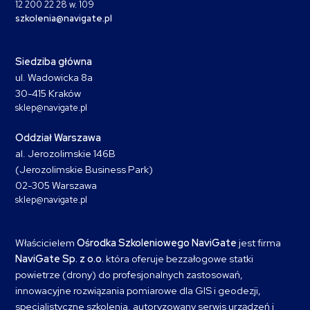
12 200 22 28 w. 109
szkolenia@navigate.pl
Siedziba główna
ul. Wadowicka 8a
30-415 Kraków
sklep@navigate.pl
Oddział Warszawa
al. Jerozolimskie 146B
(Jerozolimskie Business Park)
02-305 Warszawa
sklep@navigate.pl
Właścicielem
Ośrodka Szkoleniowego NaviGate
jest firma
NaviGate Sp. z o.o.
która oferuje bezzałogowe statki
powietrze (drony) do profesjonalnych zastosowań,
innowacyjne rozwiązania pomiarowe dla GIS i geodezji,
specjalistyczne szkolenia, autoryzowany serwis urządzeń i