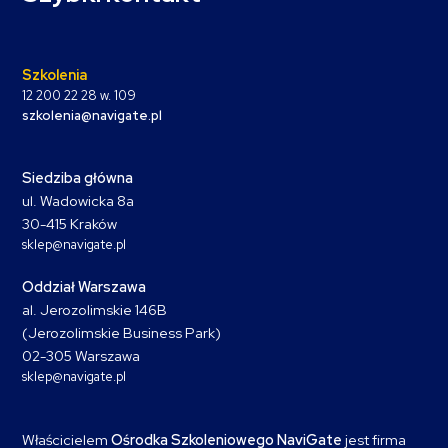
Szkolenia
12 200 22 28 w. 109
szkolenia@navigate.pl
Siedziba główna
ul. Wadowicka 8a
30-415 Kraków
sklep@navigate.pl
Oddział Warszawa
al. Jerozolimskie 146B
(Jerozolimskie Business Park)
02-305 Warszawa
sklep@navigate.pl
Właścicielem
Ośrodka Szkoleniowego NaviGate
jest firma