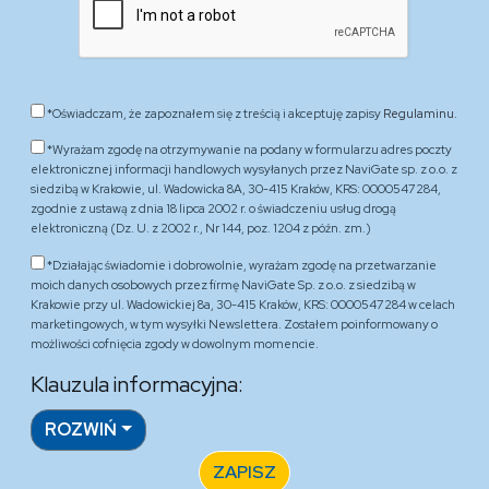
*Oświadczam, że zapoznałem się z treścią i akceptuję zapisy
Regulaminu.
*Wyrażam zgodę na otrzymywanie na podany w formularzu adres poczty
elektronicznej informacji handlowych wysyłanych przez NaviGate sp. z o.o. z
siedzibą w Krakowie, ul. Wadowicka 8A, 30-415 Kraków, KRS: 0000547284,
zgodnie z ustawą z dnia 18 lipca 2002 r. o świadczeniu usług drogą
elektroniczną (Dz. U. z 2002 r., Nr 144, poz. 1204 z późn. zm.)
*Działając świadomie i dobrowolnie, wyrażam zgodę na przetwarzanie
moich danych osobowych przez firmę NaviGate Sp. z o.o. z siedzibą w
Krakowie przy ul. Wadowickiej 8a, 30-415 Kraków, KRS: 0000547284 w celach
marketingowych, w tym wysyłki Newslettera. Zostałem poinformowany o
możliwości cofnięcia zgody w dowolnym momencie.
Klauzula informacyjna:
ROZWIŃ
ZAPISZ