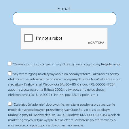
E-mail:
*Oświadczam, że zapoznałem się z treścią i akceptuję zapisy
Regulaminu.
*Wyrażam zgodę na otrzymywanie na podany w formularzu adres poczty
elektronicznej informacji handlowych wysyłanych przez NaviGate sp. z o.o. z
siedzibą w Krakowie, ul. Wadowicka 8A, 30-415 Kraków, KRS: 0000547284,
zgodnie z ustawą z dnia 18 lipca 2002 r. o świadczeniu usług drogą
elektroniczną (Dz. U. z 2002 r., Nr 144, poz. 1204 z późn. zm.)
*Działając świadomie i dobrowolnie, wyrażam zgodę na przetwarzanie
moich danych osobowych przez firmę NaviGate Sp. z o.o. z siedzibą w
Krakowie przy ul. Wadowickiej 8a, 30-415 Kraków, KRS: 0000547284 w celach
marketingowych, w tym wysyłki Newslettera. Zostałem poinformowany o
możliwości cofnięcia zgody w dowolnym momencie.