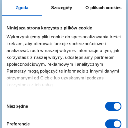
Zgoda
Szczegóły
O plikach cookies
Niniejsza strona korzysta z plików cookie
Promocje i okazje
Wykorzystujemy pliki cookie do spersonalizowania treści
Dowiesz się najszybciej o najlepszych okazjach w
i reklam, aby oferować funkcje społecznościowe i
ofercie NaviGate
analizować ruch w naszej witrynie. Informacje o tym, jak
korzystasz z naszej witryny, udostępniamy partnerom
społecznościowym, reklamowym i analitycznym.
Partnerzy mogą połączyć te informacje z innymi danymi
otrzymanymi od Ciebie lub uzyskanymi podczas
korzystania z ich usług.
W
Niezbędne
y
b
Nowości
ó
Preferencje
r