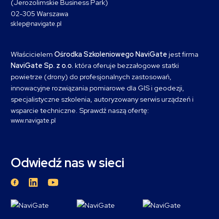
(Jerozolimskie Business Park)
02-305 Warszawa
sklep@navigate.pl
Właścicielem
Ośrodka Szkoleniowego NaviGate
jest firma
NaviGate Sp. z o.o.
która oferuje bezzałogowe statki
powietrze (drony) do profesjonalnych zastosowań,
innowacyjne rozwiązania pomiarowe dla GIS i geodezji,
specjalistyczne szkolenia, autoryzowany serwis urządzeń i
wsparcie techniczne. Sprawdź naszą ofertę:
www.navigate.pl
Odwiedź nas w sieci