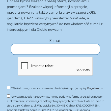
Chcesz być na bieżąco z naszą ofertą, nowościami i
promocjami? Szukasz więcej informacji o sprzęcie,
oprogramowaniu, a także samej branży związanej z GIS,
geodezją, UAV? Subskrybuj newsletter NaviGate, a
regularnie będziesz otrzymywać od nas wiadomość e-mail z
interesującymi dla Ciebie newsami.
E-mail:
*Oświadczam, że zapoznałem się z treścią i akceptuję zapisy
Regulaminu.
*Wyrażam zgodę na otrzymywanie na podany w formularzu adres poczty
elektronicznej informacji handlowych wysyłanych przez NaviGate sp. z o.o. z
siedzibą w Krakowie, ul. Wadowicka 8A, 30-415 Kraków, KRS: 0000547284,
zgodnie z ustawą z dnia 18 lipca 2002 r. o świadczeniu usług drogą