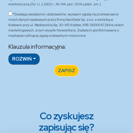
elektroniczną (Dz. U. z 2002 r., Nr 144, poz. 1204 z późn. zm.)
*Działając świadomie i dobrowolnie, wyrażam zgodę na przetwarzanie
moich danych osobowych przez firmę NaviGate Sp. z o.o. z siedzibą w
Krakowie przy ul. Wadowickiej 8a, 30-415 Kraków, KRS: 0000547284 w celach
marketingowych, w tym wysyłki Newslettera. Zostałem poinformowany o
możliwości cofnięcia zgody w dowolnym momencie.
Klauzula informacyjna:
ROZWIŃ
ZAPISZ
Co zyskujesz
zapisując się?