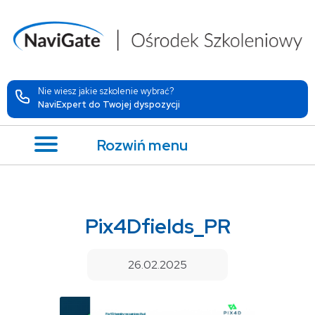
Nie wiesz jakie szkolenie wybrać?
NaviExpert do Twojej dyspozycji
Rozwiń menu
Pix4Dfields_PR
26.02.2025