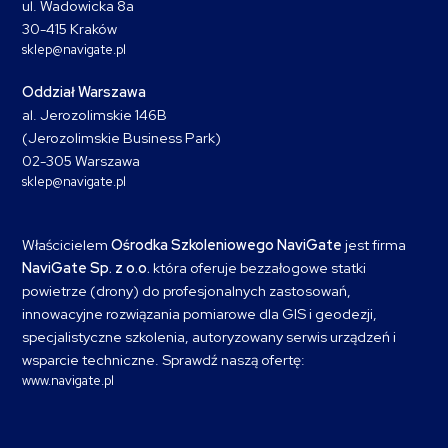
ul. Wadowicka 8a
30-415 Kraków
sklep@navigate.pl
Oddział Warszawa
al. Jerozolimskie 146B
(Jerozolimskie Business Park)
02-305 Warszawa
sklep@navigate.pl
Właścicielem
Ośrodka Szkoleniowego NaviGate
jest firma
NaviGate Sp. z o.o.
która oferuje bezzałogowe statki
powietrze (drony) do profesjonalnych zastosowań,
innowacyjne rozwiązania pomiarowe dla GIS i geodezji,
specjalistyczne szkolenia, autoryzowany serwis urządzeń i
wsparcie techniczne. Sprawdź naszą ofertę:
www.navigate.pl