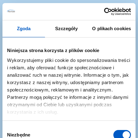
Zgoda
Szczegóły
O plikach cookies
Niniejsza strona korzysta z plików cookie
Wykorzystujemy pliki cookie do spersonalizowania treści
i reklam, aby oferować funkcje społecznościowe i
Promocje i okazje
analizować ruch w naszej witrynie. Informacje o tym, jak
korzystasz z naszej witryny, udostępniamy partnerom
Dowiesz się najszybciej o najlepszych okazjach w
społecznościowym, reklamowym i analitycznym.
ofercie NaviGate
Partnerzy mogą połączyć te informacje z innymi danymi
otrzymanymi od Ciebie lub uzyskanymi podczas
korzystania z ich usług.
W
Niezbędne
y