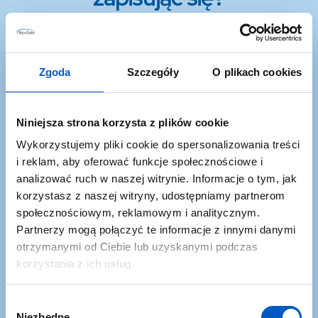
Zgoda
Szczegóły
O plikach cookies
Niniejsza strona korzysta z plików cookie
Wykorzystujemy pliki cookie do spersonalizowania treści
i reklam, aby oferować funkcje społecznościowe i
analizować ruch w naszej witrynie. Informacje o tym, jak
Promocje i okazje
korzystasz z naszej witryny, udostępniamy partnerom
Dowiesz się najszybciej o najlepszych okazjach w
społecznościowym, reklamowym i analitycznym.
Partnerzy mogą połączyć te informacje z innymi danymi
ofercie NaviGate
otrzymanymi od Ciebie lub uzyskanymi podczas
korzystania z ich usług.
W
Niezbędne