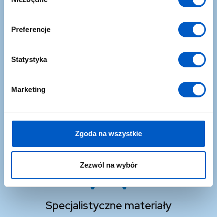
y
b
ó
Preferencje
r
z
Nowości
g
Statystyka
o
Nie ominą Cię żadne nowinki ze sklepu NaviGate oraz z
d
branży dronów i geoinstrumentów
Marketing
y
Zgoda na wszystkie
Zezwól na wybór
Specjalistyczne materiały