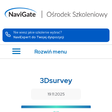
Nie wiesz jakie szkolenie wybrać?
NaviExpert do Twojej dyspozycji
Rozwiń menu
3Dsurvey
19.11.2025