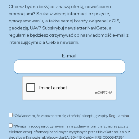
Chcesz być na bieżąco z naszą ofertą, nowościami i
promocjami? Szukasz więcej informacji o sprzęcie,
oprogramowaniu, a także samej branży związanej z GIS,
geodezją, UAV? Subskrybuj newsletter NaviGate, a
regularnie będziesz otrzymywać od nas wiadomość e-mail z
interesującymi dla Ciebie newsami.
E-mail:
*Oświadczam, że zapoznałem się z treścią i akceptuję zapisy
Regulaminu.
*Wyrażam zgodę na otrzymywanie na podany w formularzu adres poczty
elektronicznej informacji handlowych wysyłanych przez NaviGate sp. z o.o. z
siedzibą w Krakowie, ul. Wadowicka 8A, 30-415 Kraków, KRS: 0000547284,