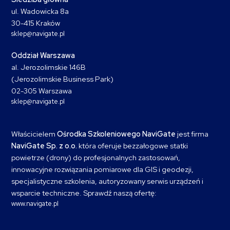
ul. Wadowicka 8a
30-415 Kraków
sklep@navigate.pl
Oddział Warszawa
al. Jerozolimskie 146B
(Jerozolimskie Business Park)
02-305 Warszawa
sklep@navigate.pl
Właścicielem
Ośrodka Szkoleniowego NaviGate
jest firma
NaviGate Sp. z o.o.
która oferuje bezzałogowe statki
powietrze (drony) do profesjonalnych zastosowań,
innowacyjne rozwiązania pomiarowe dla GIS i geodezji,
specjalistyczne szkolenia, autoryzowany serwis urządzeń i
wsparcie techniczne. Sprawdź naszą ofertę:
www.navigate.pl