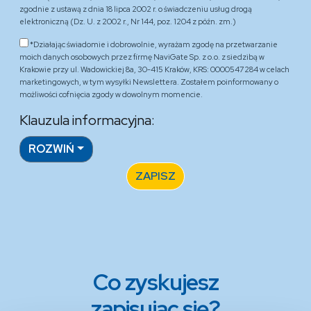
zgodnie z ustawą z dnia 18 lipca 2002 r. o świadczeniu usług drogą
elektroniczną (Dz. U. z 2002 r., Nr 144, poz. 1204 z późn. zm.)
*Działając świadomie i dobrowolnie, wyrażam zgodę na przetwarzanie
moich danych osobowych przez firmę NaviGate Sp. z o.o. z siedzibą w
Krakowie przy ul. Wadowickiej 8a, 30-415 Kraków, KRS: 0000547284 w celach
marketingowych, w tym wysyłki Newslettera. Zostałem poinformowany o
możliwości cofnięcia zgody w dowolnym momencie.
Klauzula informacyjna:
ROZWIŃ
ZAPISZ
Co zyskujesz
zapisując się?