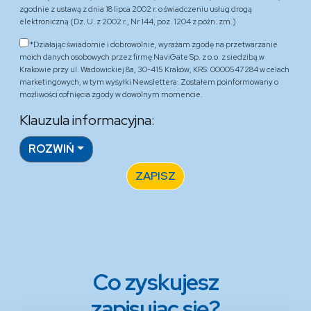
zgodnie z ustawą z dnia 18 lipca 2002 r. o świadczeniu usług drogą
elektroniczną (Dz. U. z 2002 r., Nr 144, poz. 1204 z późn. zm.)
*Działając świadomie i dobrowolnie, wyrażam zgodę na przetwarzanie
moich danych osobowych przez firmę NaviGate Sp. z o.o. z siedzibą w
Krakowie przy ul. Wadowickiej 8a, 30-415 Kraków, KRS: 0000547284 w celach
marketingowych, w tym wysyłki Newslettera. Zostałem poinformowany o
możliwości cofnięcia zgody w dowolnym momencie.
Klauzula informacyjna:
ROZWIŃ
ZAPISZ
Co zyskujesz
zapisując się?