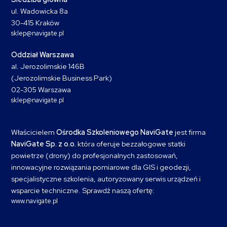
ul. Wadowicka 8a
30-415 Kraków
sklep@navigate.pl
Oddział Warszawa
al. Jerozolimskie 146B
(Jerozolimskie Business Park)
02-305 Warszawa
sklep@navigate.pl
Właścicielem
Ośrodka Szkoleniowego NaviGate
jest firma
NaviGate Sp. z o.o.
która oferuje bezzałogowe statki
powietrze (drony) do profesjonalnych zastosowań,
innowacyjne rozwiązania pomiarowe dla GIS i geodezji,
specjalistyczne szkolenia, autoryzowany serwis urządzeń i
wsparcie techniczne. Sprawdź naszą ofertę:
www.navigate.pl