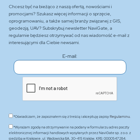
Chcesz być na bieżąco z naszą ofertą, nowościami i
promocjami? Szukasz więcej informacji o sprzęcie,
oprogramowaniu, a także samej branży związanej z GIS,
geodezją, UAV? Subskrybuj newsletter NaviGate, a
regularnie będziesz otrzymywać od nas wiadomość e-mail z
interesującymi dla Ciebie newsami.
E-mail:
*Oświadczam, że zapoznałem się z treścią i akceptuję zapisy
Regulaminu.
*Wyrażam zgodę na otrzymywanie na podany w formularzu adres poczty
elektronicznej informacji handlowych wysyłanych przez NaviGate sp. z o.o. z
siedzibą w Krakowie, ul. Wadowicka 8A, 30-415 Kraków, KRS: 0000547284,