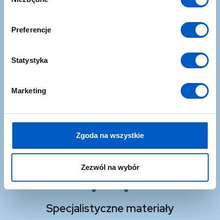
y
b
ó
Preferencje
r
z
Nowości
g
Statystyka
o
Nie ominą Cię żadne nowinki ze sklepu NaviGate oraz z
d
branży dronów i geoinstrumentów
Marketing
y
Zgoda na wszystkie
Zezwól na wybór
Specjalistyczne materiały