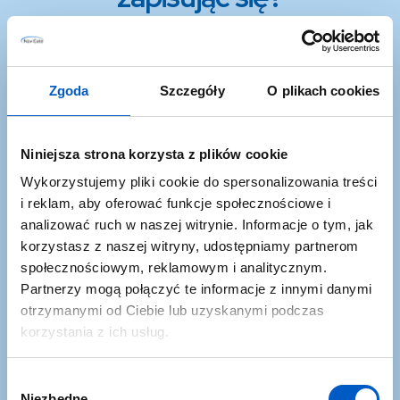
Zgoda
Szczegóły
O plikach cookies
Niniejsza strona korzysta z plików cookie
Wykorzystujemy pliki cookie do spersonalizowania treści
i reklam, aby oferować funkcje społecznościowe i
analizować ruch w naszej witrynie. Informacje o tym, jak
Promocje i okazje
korzystasz z naszej witryny, udostępniamy partnerom
Dowiesz się najszybciej o najlepszych okazjach w
społecznościowym, reklamowym i analitycznym.
Partnerzy mogą połączyć te informacje z innymi danymi
ofercie NaviGate
otrzymanymi od Ciebie lub uzyskanymi podczas
korzystania z ich usług.
W
Niezbędne